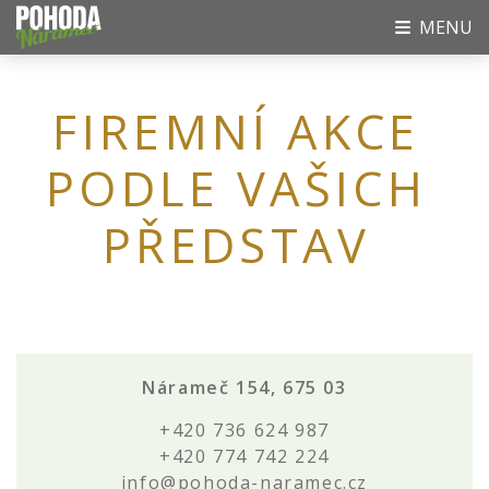
MENU
FIREMNÍ AKCE
PODLE VAŠICH
PŘEDSTAV
Nárameč 154, 675 03
+420 736 624 987
+420 774 742 224
info@pohoda-naramec.cz